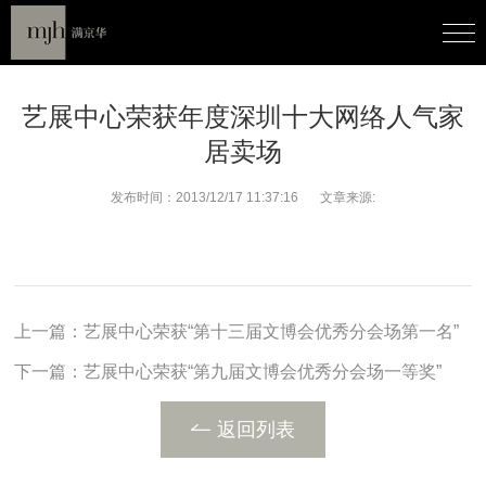
人文新境
艺展中心荣获年度深圳十大网络人气家
致辞/
征程/
态度/
印记/
伙伴/
荣誉/
人力/
联系/
居卖场
城市理想
发布时间：2013/12/17 11:37:16
文章来源:
城市更新/
置地/
资管/
文化/
汽车/
新闻中心
新闻/
动态/
上一篇：
艺展中心荣获“第十三届文博会优秀分会场第一名”
公艺文化
下一篇：
艺展中心荣获“第九届文博会优秀分会场一等奖”
公益/
艺术馆/
返回列表