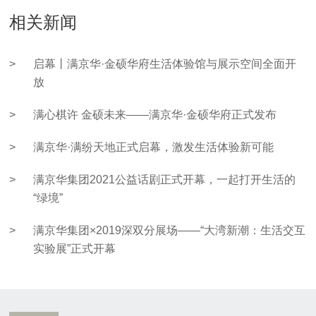
相关新闻
>
启幕丨满京华·金硕华府生活体验馆与展示空间全面开
放
>
满心棋许 金硕未来——满京华·金硕华府正式发布
>
满京华·满纷天地正式启幕，激发生活体验新可能
>
满京华集团2021公益话剧正式开幕，一起打开生活的
“绿境”
>
满京华集团×2019深双分展场——“大湾新潮：生活交互
实验展”正式开幕