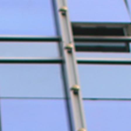
人力/
联系/
汽车/