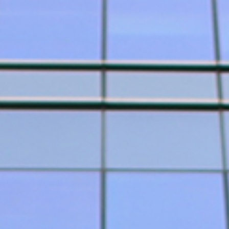
人文新境
致辞/
征程/
态度/
印记/
伙伴/
荣誉/
城市理想
城市更新/
置地/
资管/
文化/
新闻中心
新闻/
动态/
公艺文化
公益/
艺术馆/