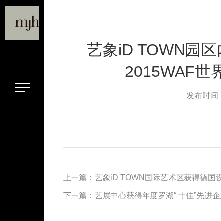
艺象iD TOWN
2015WAF
发布时间：20
上一篇：
艺象iD TOWN国际艺术区获得德国设计师协会颁发
下一篇：
艺展中心获得年度罗湖“ 十佳”先进企