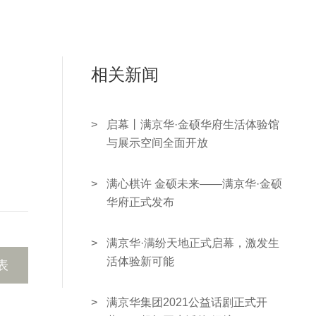
人力/
联系/
相关新闻
汽车/
>
启幕丨满京华·金硕华府生活体验馆
与展示空间全面开放
>
满心棋许 金硕未来——满京华·金硕
华府正式发布
>
满京华·满纷天地正式启幕，激发生
活体验新可能
表
>
满京华集团2021公益话剧正式开