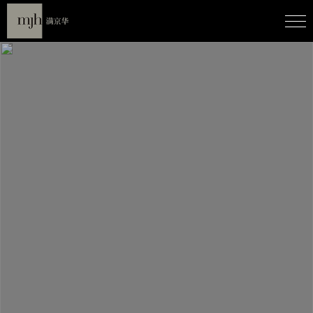
人文新境
致辞/
征程/
态度/
印记/
伙伴/
荣誉/
人力/
联系/
城市理想
城市更新/
置地/
资管/
文化/
汽车/
新闻中心
新闻/
动态/
公艺文化
公益/
艺术馆/