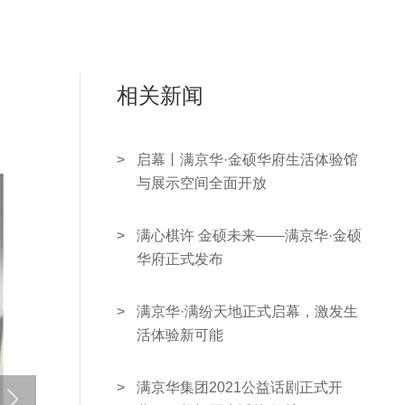
人力/
联系/
相关新闻
汽车/
>
启幕丨满京华·金硕华府生活体验馆
与展示空间全面开放
>
满心棋许 金硕未来——满京华·金硕
华府正式发布
>
满京华·满纷天地正式启幕，激发生
活体验新可能
>
满京华集团2021公益话剧正式开