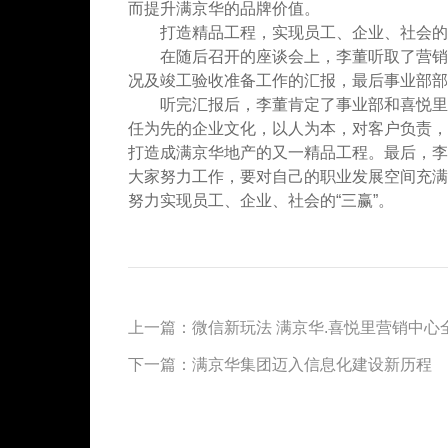
而提升满京华的品牌价值。
打造精品工程，实现员工、企业、社会的“
在随后召开的座谈会上，李董听取了营销部
况及竣工验收准备工作的汇报，最后事业部部
听完汇报后，李董肯定了事业部和喜悦里项
任为先的企业文化，以人为本，对客户负责，
打造成满京华地产的又一精品工程。最后，李
大家努力工作，要对自己的职业发展空间充满
努力实现员工、企业、社会的“三赢”。
上一篇：
微信新玩法 满京华.喜悦里营销中心
下一篇：
满京华集团迈入信息化建设新历程