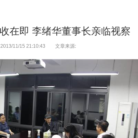
人文新境
致辞/
征程/
态度/
印记/
伙伴/
荣誉/
收在即 李绪华董事长亲临视察
城市理想
3/11/15 21:10:43
文章来源:
城市更新/
置地/
资管/
文化/
新闻中心
新闻/
动态/
公艺文化
公益/
艺术馆/