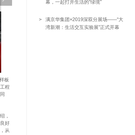
幕，一起打开生活的“绿境”
>
满京华集团×2019深双分展场——“大
湾新潮：生活交互实验展”正式开幕
销样板
工程
同
绍，
良好
，从