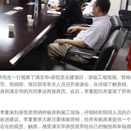
李绪华先生一行视察了满京华•喜悦里在建项目，亲临工地现场、营
导、营销部、项目部等有关人员召开座谈会，在详细了解营销、
身和满京华的共同事业再接再厉。会后，李董慰问并宴请了所有
董来到喜悦里营销样板房和施工现场，仔细聆听陪同人员的介
改进建议。李董要求大家注重体验营销，给所有购房者提供一个
在在的观赏、触摸，感受满京华喜悦里带给自己的愉悦和幸福感