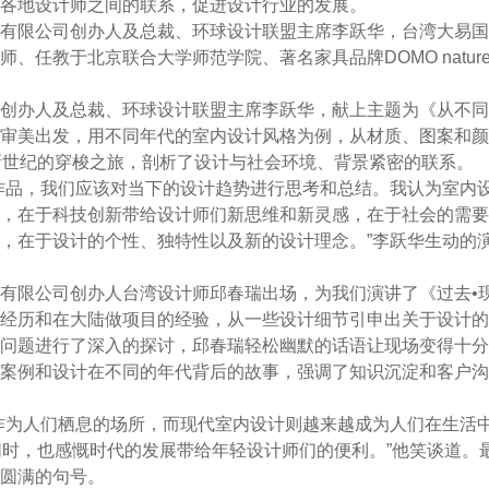
各地设计师之间的联系，促进设计行业的发展。
限公司创办人及总裁、环球设计联盟主席李跃华，台湾大易国
、任教于北京联合大学师范学院、著名家具品牌DOMO natur
创办人及总裁、环球设计联盟主席李跃华，献上主题为《从不同
审美出发，用不同年代的室内设计风格为例，从材质、图案和颜
新世纪的穿梭之旅，剖析了设计与社会环境、背景紧密的联系。
品，我们应该对当下的设计趋势进行思考和总结。我认为室内
，在于科技创新带给设计师们新思维和新灵感，在于社会的需要
，在于设计的个性、独特性以及新的设计理念。”李跃华生动的
有限公司创办人台湾设计师邱春瑞出场，为我们演讲了《过去•现
经历和在大陆做项目的经验，从一些设计细节引申出关于设计的
问题进行了深入的探讨，邱春瑞轻松幽默的话语让现场变得十分
案例和设计在不同的年代背后的故事，强调了知识沉淀和客户沟
为人们栖息的场所，而现代室内设计则越来越成为人们在生活
同时，也感慨时代的发展带给年轻设计师们的便利。”他笑谈道。
圆满的句号。