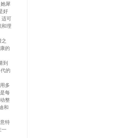
，她犀
是好
，适可
识和理
谐之
康的
请到
年代的
用多
是每
动整
迪和
创意特
在一