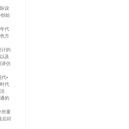
际设
e创始
年代
色方
设计的
以及
演讲仿
代•
时代
活
通的
中所重
最后邱