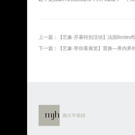
上一篇：
【艺象·开幕特别活动】法国Ilimitrof
下一篇：
【艺象·带你看展览】置换—界内界外