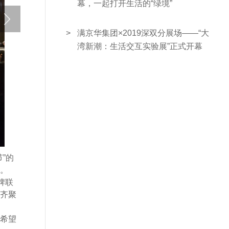
幕，一起打开生活的“绿境”
>
满京华集团×2019深双分展场——“大
湾新潮：生活交互实验展”正式开幕
”的
。
牌联
齐聚
希望