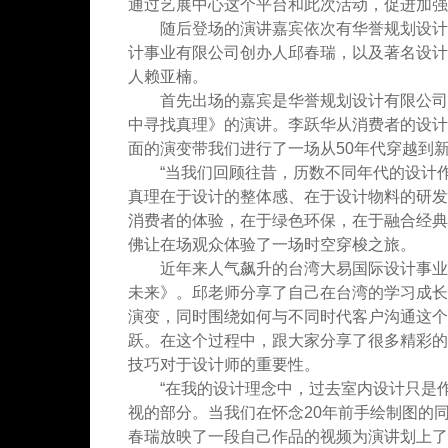
通过艺展中心这个平台和此次活动，促进加强
随后登场的演讲嘉宾依次有华誉规划设计有
计事业有限公司创办人邱春瑞，以及著名设计师
人赖亚楠。
首先出场的嘉宾是华誉规划设计有限公司
中寻找真理》的演讲。李跃华从消费者的设计
面的演变带我们进行了一场从50年代穿越到
“当我们回顾往昔，历数不同年代的设计作
真理在于设计的整体感、在于设计物料的研发
消费者的体验，在于绿色环保，在于融合经典
佛让在场观众体验了一场时空穿梭之旅。
近年来人气飙升的台湾大易国际设计事业
未来》。邱老师分享了自己在台湾的学习成长
演变，同时围绕如何与不同时代客户沟通这个
跃。在这个过程中，跟大家分享了很多精彩的
技巧对于设计师的重要性。
“在我的设计理念中，过去室内设计只是作
视的部分。当我们在怀念20年前手绘制图的
春瑞放映了一段自己作品的视频为演讲划上了