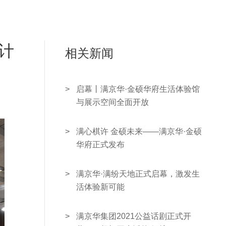
人力/
联系/
设计
相关新闻
汽车/
>
启幕丨满京华·金硕华府生活体验馆
与展示空间全面开放
>
满心棋许 金硕未来——满京华·金硕
华府正式发布
>
满京华·满纷天地正式启幕，激发生
活体验新可能
>
满京华集团2021公益话剧正式开