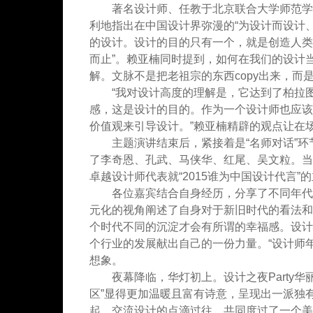
著名设计师、任教于北京联合大学师范学院
利地指出在中国设计界弥漫的“为设计而设计
的设计。设计的目的只有一个，就是创造人类
而止”。赖亚楠同时提到，如何在我们的设计
解。文脉不是把老祖宗的东西copy出来，
“我对设计高度的理解是，它达到了柏拉图
感，这是设计的目的。作为一个设计师也应该
价值观来引导设计。”赖亚楠精辟的观点让在
主题演讲结束后，紧接着是“名师对话”环
了李奇恩、孔武、马侠华、红尾、吴文粒。当
卓越设计师代表就“2015谁为中国设计代言
各位嘉宾结合自身经历，分享了不同年代
元化的视角阐述了自身对于新旧时代的看法和
个时代不同的沉淀才会有所谓的幸福感。设计
个行业的发展献出自己的一份力量。“设计师
想象。
夜幕降临，华灯初上。设计之夜Party
区”显得更加温暖且富有诗意，呈现出一派独
起，交流设计的点滴过往，共同度过了一个美