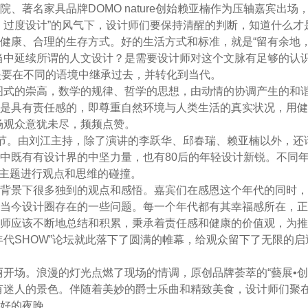
、著名家具品牌DOMO nature创始赖亚楠作为压轴嘉宾出场
、过度设计”的风气下，设计师们要保持清醒的判断，知道什么才
健康、合理的生存方式。好的生活方式和标准，就是“留有余地
当中延续所谓的人文设计？是需要设计师对这个文脉有足够的认
而是要在不同的语境中继承过去，并转化到当代。
式的崇高，数学的规律、哲学的思想，由动情的协调产生的和
是具有责任感的，即尊重自然环境与人类生活的真实状况，用健
场观众意犹未尽，频频点赞。
节。由刘江主持，除了演讲的李跃华、邱春瑞、赖亚楠以外，还
中既有有设计界的中坚力量，也有80后的年轻设计新锐。不同
”的主题进行观点和思维的碰撞。
背景下很多独到的观点和感悟。嘉宾们在感恩这个年代的同时，
当今设计圈存在的一些问题。每一个年代都有其幸福感所在，正
师应该不断地总结和积累，秉承着责任感和健康的价值观，为推
年代SHOW”论坛就此落下了圆满的帷幕，给观众留下了无限的启
华丽开场。浪漫的灯光点燃了现场的情调，原创品牌荟萃的“藝展•
有迷人的景色。伴随着美妙的爵士乐曲和精致美食，设计师们聚
好的夜晚。