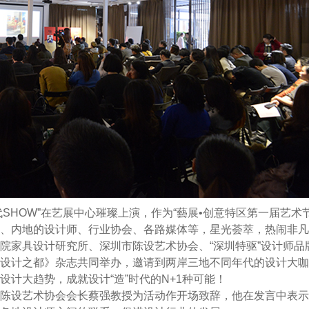
年代SHOW”在艺展中心璀璨上演，作为“藝展•创意特区第一届艺术节
、内地的设计师、行业协会、各路媒体等，星光荟萃，热闹非凡
院家具设计研究所、深圳市陈设艺术协会、“深圳特驱”设计师品
设计之都》杂志共同举办，邀请到两岸三地不同年代的设计大咖
计大趋势，成就设计“造”时代的N+1种可能！
设艺术协会会长蔡强教授为活动作开场致辞，他在发言中表示