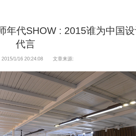
人文新境
致辞/
征程/
态度/
印记/
伙伴/
荣誉/
年代SHOW : 2015谁为中国
城市理想
代言
城市更新/
置地/
资管/
文化/
15/1/16 20:24:08
文章来源:
新闻中心
新闻/
动态/
公艺文化
公益/
艺术馆/