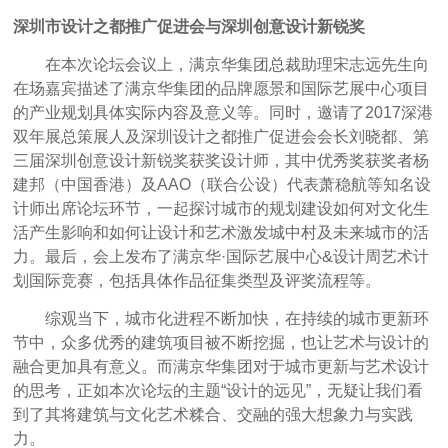
深圳市设计之都推广促进会与深圳创意设计新锐奖
在本次论坛会议上，满京华集团总裁助理宋志远先生向
在场嘉宾描述了满京华集团的品牌愿景和国际艺展中心项目
的产业规划具体实际内容及意义等。同时，邀请了2017深港
双年展总策展人及深圳设计之都推广促进会会长刘晓都、第
三届深圳创意设计新锐奖获奖设计师，其中优秀奖获奖者杨
建邦（中国香港）及AAO（联合公设）代表萧稳航等知名设
计师出席论坛环节，一起探讨城市的规划建设如何对文化生
活产生影响和如何让设计和艺术激发城中村及未来城市的活
力。最后，会上发布了满京华·国际艺展中心&设计周艺术计
划国际竞赛，包括具体作品征集类型及评奖流程等。
综观当下，城市化进程不断加快，在持续的城市更新环
节中，众多优秀的建筑项目被不断挖掘，也让艺术与设计的
融合更加具有意义。而满京华集团对于城市更新与艺术设计
的思考，正如本次论坛的主题“设计的远见”，无疑让我们看
到了其将建筑与文化艺术糅合、交融的强大想象力与实践
力。