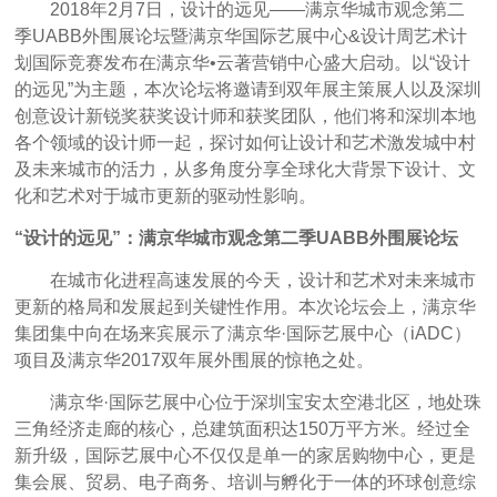
2018年2月7日，设计的远见——满京华城市观念第二
季UABB外围展论坛暨满京华国际艺展中心&设计周艺术计
划国际竞赛发布在满京华•云著营销中心盛大启动。以“设计
的远见”为主题，本次论坛将邀请到双年展主策展人以及深圳
创意设计新锐奖获奖设计师和获奖团队，他们将和深圳本地
各个领域的设计师一起，探讨如何让设计和艺术激发城中村
及未来城市的活力，从多角度分享全球化大背景下设计、文
化和艺术对于城市更新的驱动性影响。
“设计的远见”：满京华城市观念第二季UABB外围展论坛
在城市化进程高速发展的今天，设计和艺术对未来城市
更新的格局和发展起到关键性作用。本次论坛会上，满京华
集团集中向在场来宾展示了满京华·国际艺展中心（iADC）
项目及满京华2017双年展外围展的惊艳之处。
满京华·国际艺展中心位于深圳宝安太空港北区，地处珠
三角经济走廊的核心，总建筑面积达150万平方米。经过全
新升级，国际艺展中心不仅仅是单一的家居购物中心，更是
集会展、贸易、电子商务、培训与孵化于一体的环球创意综