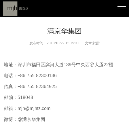
人文新境
满京华集团
致辞/
征程/
态度/
印记/
伙伴/
荣誉/
人力/
联系/
发布时间：2018/10/29 15:19:31
文章来源:
城市理想
城市更新/
置地/
资管/
文化/
汽车/
地址：深圳市福田区滨河大道139号中央西谷大厦22楼
新闻中心
电话：+86-755-82300136
新闻/
动态/
传真：+86-755-82364925
公艺文化
邮编：518048
公益/
艺术馆/
邮箱：mjh@mjhtz.com
微博：@满京华集团