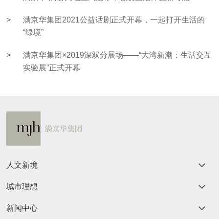
>
满京华集团2021公益话剧正式开幕，一起打开生活的
“绿境”
>
满京华集团×2019深双分展场——“大湾新潮：生活交互
实验展”正式开幕
人文新境
城市理想
新闻中心