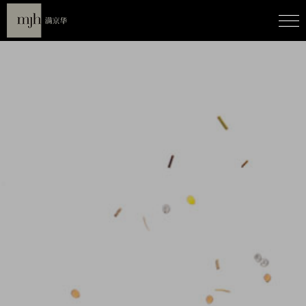
人文新境
致辞/
征程/
态度/
印记/
伙伴/
荣誉/
人力/
联系/
城市理想
城市更新/
置地/
资管/
文化/
汽车/
新闻中心
新闻/
动态/
公艺文化
公益/
艺术馆/