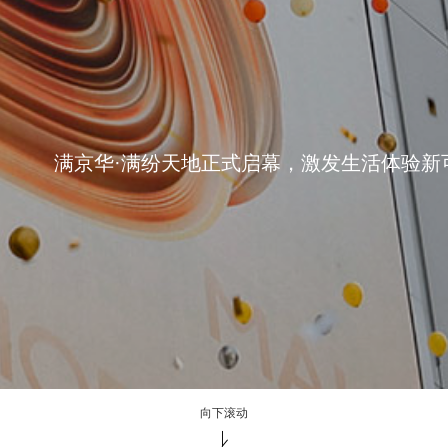
iADC品牌发布会在上海举办，国际艺展Mall
牌全曝光
满京华·满纷天地正式启幕，激发生活体验新
向下滚动