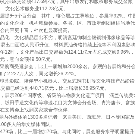
产业核心层成交金额417.69亿元，其中出版发行和版权服务成交金额
元；文化艺术服务业112.23亿元。
提升5个百分点。其中，核心层占主导地位，参展率92%。中
的文化企业、机构积极参展。各省、区、市政府组团组织当地代
会内容更丰富，档次也显著提高。
化，文化精品层出不穷，明清宫廷御制金银铜制佛像珍品等珍
贸易出口面临人民币升值、材料原油价格持续上涨等不利因素影
2时，文化产品出口交易额为124.11亿元占总成交额9.96%
亿元，意向金额49.50亿元。
采购商受邀参会，比上一届增加2000余名。参观的各展馆和分
2.227万人次，同比增长26.22%。
球幕影院、陪伴型小机器人、交互式翻书机等文化科技产品纷纷
额已经达到440.71亿元，比上届增长36.95亿元。
展示208个国家级、省级的非物质文化遗产项目，涵盖传统美
、坂田手造文化街等非遗项目为文博会分会场。青海唐卡、畲族
在文博会上找到买家或合作伙伴。
内外媒体的1300多名记者，来自美国、西班牙、日本等国家及
100多人的华文媒体团队。
9场，比上一届增加70场。与此同时，展会服务水平明显提升