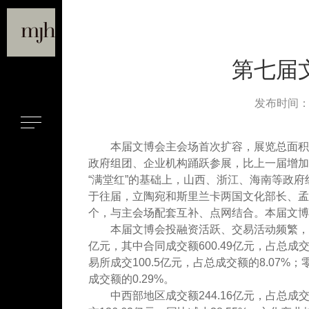
第七届文
发布时间：201
本届文博会主会场首次扩容，展览总面积达到
政府组团、企业机构踊跃参展，比上一届增加
“满堂红”的基础上，山西、浙江、海南等政
于往届，立陶宛和斯里兰卡两国文化部长、孟
个，与主会场配套互补、点网结合。本届文博
本届文博会投融资活跃、交易活动频繁，截至昨日
亿元，其中合同成交额600.49亿元，占总成交额
易所成交100.5亿元，占总成交额的8.07%；
成交额的0.29%。
中西部地区成交额244.16亿元，占总成交额1