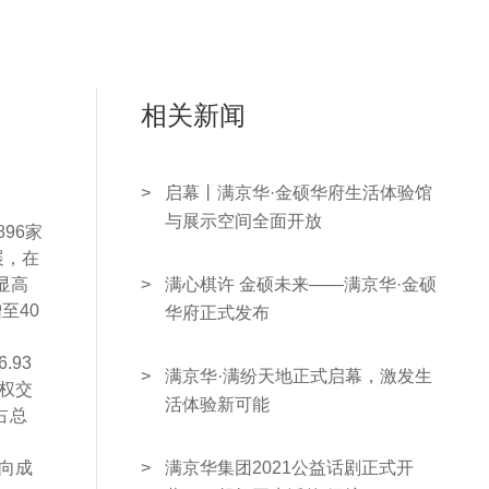
人力/
联系/
相关新闻
汽车/
>
启幕丨满京华·金硕华府生活体验馆
与展示空间全面开放
96家
展，在
显高
>
满心棋许 金硕未来——满京华·金硕
至40
华府正式发布
93
>
满京华·满纷天地正式启幕，激发生
产权交
活体验新可能
占总
意向成
>
满京华集团2021公益话剧正式开