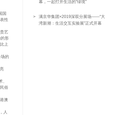
幕，一起打开生活的“绿境”
国国
>
满京华集团×2019深双分展场——“大
表性
湾新潮：生活交互实验展”正式开幕
贵艺
响的形
，比上
会场的
亮
术、
民俗
港澳
，人