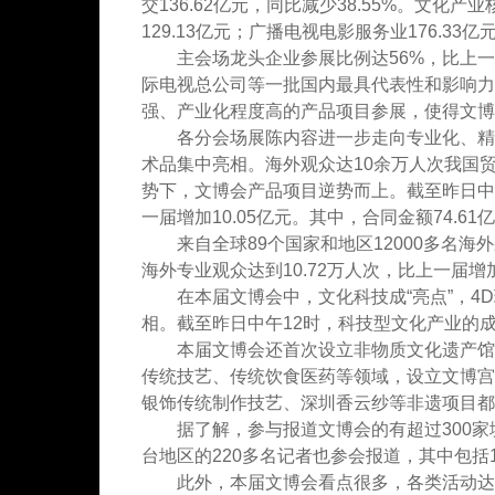
交136.62亿元，同比减少38.55%。文化
129.13亿元；广播电视电影服务业176.33亿
主会场龙头企业参展比例达56%，比上一届
际电视总公司等一批国内最具代表性和影响力
强、产业化程度高的产品项目参展，使得文博
各分会场展陈内容进一步走向专业化、精品
术品集中亮相。海外观众达10余万人次我国
势下，文博会产品项目逆势而上。截至昨日中午1
一届增加10.05亿元。其中，合同金额74.61
来自全球89个国家和地区12000多名海外
海外专业观众达到10.72万人次，比上一届增加了
在本届文博会中，文化科技成“亮点”，4D
相。截至昨日中午12时，科技型文化产业的成交
本届文博会还首次设立非物质文化遗产馆，
传统技艺、传统饮食医药等领域，设立文博宫
银饰传统制作技艺、深圳香云纱等非遗项目都
据了解，参与报道文博会的有超过300家境
台地区的220多名记者也参会报道，其中包括
此外，本届文博会看点很多，各类活动达47