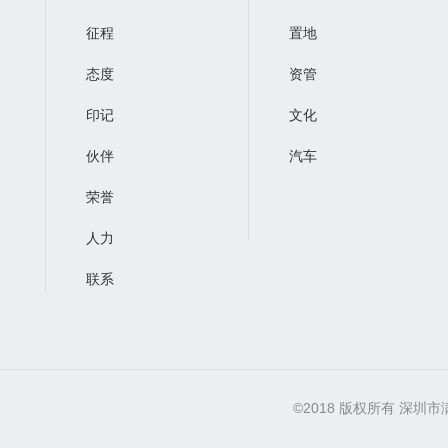
征程
置地
态度
资管
印记
文化
伙伴
汽车
荣誉
人力
联系
©2018 版权所有 深